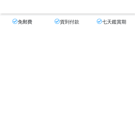
免郵費
貨到付款
七天鑑賞期